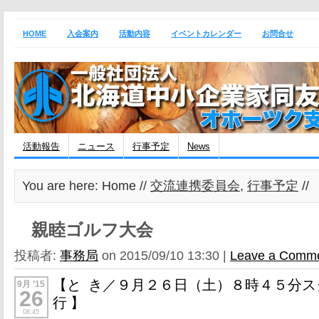
HOME
入会案内
活動内容
イベントカレンダー
お問合せ
活動報告
ニュース
行事予定
News
You are here: Home //
交流連携委員会
,
行事予定
/
親睦ゴルフ大会
投稿者:
事務局
on 2015/09/10 13:30 |
Leave a Comm
【と
き／９月２６日（土）８時４５分ス
9月 ’15
26
行 】
08:45